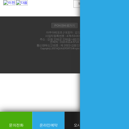
목록
수정
삭제
PC버전바로가기
아쿠아레포츠 | 대표자 : 김양수
사업자등록번호 : 478-53-00626
주소 : 강원 인제군 인제읍 내린천로 5693
연락처 : 010-5114-5724
통신판매신고번호 : 제 2022-강원인제-0045 호
Copyright (c) 2017 AQUA LEPORTS All rights Reservred
▲ TOP
문의전화
온라인예약
오시는길