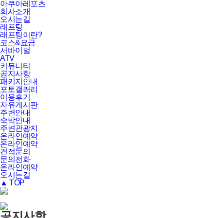
아쿠아레포츠
회사소개
오시는길
래프팅
래프팅이란?
코스&요금
서바이벌
ATV
커뮤니티
공지사항
패키지안내
포토갤러리
이용후기
자유게시판
주변안내
숙박안내
주변관광지
온라인예약
온라인예약
견적문의
문의전화
온라인예약
오시는길
▲ TOP
공지사항