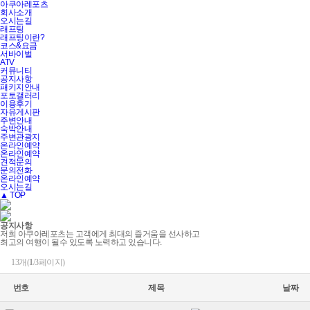
아쿠아레포츠
회사소개
오시는길
래프팅
래프팅이란?
코스&요금
서바이벌
ATV
커뮤니티
공지사항
패키지안내
포토갤러리
이용후기
자유게시판
주변안내
숙박안내
주변관광지
온라인예약
온라인예약
견적문의
문의전화
온라인예약
오시는길
▲ TOP
공지사항
저희 아쿠아레포츠는 고객에게 최대의 즐거움을 선사하고
최고의 여행이 될수 있도록 노력하고 있습니다.
13개(
1
/3페이지)
번호
제목
날짜