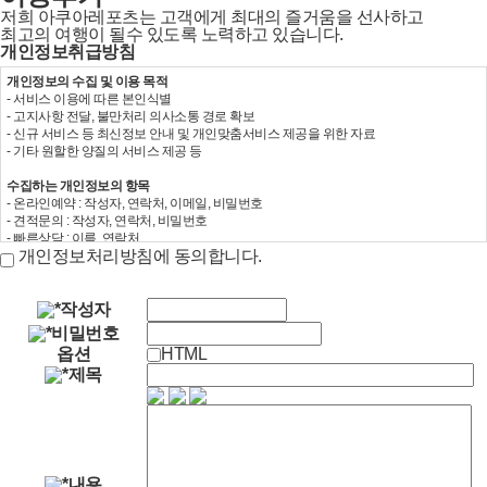
저희 아쿠아레포츠는 고객에게 최대의 즐거움을 선사하고
최고의 여행이 될수 있도록 노력하고 있습니다.
개인정보취급방침
개인정보의 수집 및 이용 목적
- 서비스 이용에 따른 본인식별
- 고지사항 전달, 불만처리 의사소통 경로 확보
- 신규 서비스 등 최신정보 안내 및 개인맞춤서비스 제공을 위한 자료
- 기타 원할한 양질의 서비스 제공 등
수집하는 개인정보의 항목
- 온라인예약 : 작성자, 연락처, 이메일, 비밀번호
- 견적문의 : 작성자, 연락처, 비밀번호
- 빠른상담 : 이름, 연락처
개인정보처리방침에 동의합니다.
개인정보의 보유 및 이용기간
- 원칙적으로 개인정보의 수집 또는 제공받은 목적 달성시 지체 없이 파기합니다.
- 전자상거래에서의 소비자보호에 관한 법률 등 타법률에 의해 보존할 필요가 있는 경우
작성자
에는 일정기간 보존합니다.
비밀번호
옵션
HTML
동의거부권 및 동의 거부에 따른 불이익 안내
제목
- 귀하는 위와 같은 개인정보를 수집, 이용하는데 대한 동의를 거부할 권리가 있습니다.
그러나 동의를 거부할 경우 서비스 이용이 제한됩니다.
내용