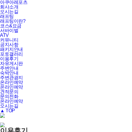
아쿠아레포츠
회사소개
오시는길
래프팅
래프팅이란?
코스&요금
서바이벌
ATV
커뮤니티
공지사항
패키지안내
포토갤러리
이용후기
자유게시판
주변안내
숙박안내
주변관광지
온라인예약
온라인예약
견적문의
문의전화
온라인예약
오시는길
▲ TOP
이용후기